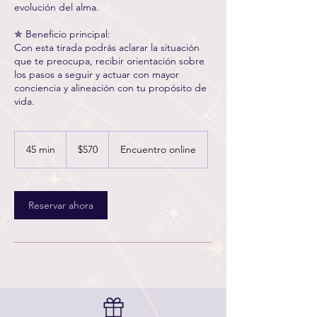
evolución del alma.
✯ Beneficio principal:
Con esta tirada podrás aclarar la situación
que te preocupa, recibir orientación sobre
los pasos a seguir y actuar con mayor
conciencia y alineación con tu propósito de
570
pesos
45 min
4
$570
Encuentro online
mexicanos
5
m
i
Reservar ahora
n