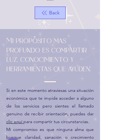
Tarjeta de Regalo
Back
Mi proposito mas
profundo es compartir
luz, conocimiento y
herramientas que ayuden.
Si en este momento atraviesas una situación
económica que te impide acceder a alguno
de los servicios pero sientes el llamado
genuino de recibir orientación, puedes dar
clic aquí
para compartir tus circunstancias.
Mi compromiso es que ninguna alma que
busque claridad, sanación o crecimiento