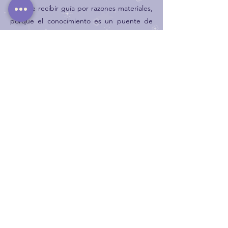
deje de recibir guía por razones materiales,
porque el conocimiento es un puente de
amor, fe y transformación al servicio del plan
divino.
PÁGINA​
SOCIAL
CONTACTO
Inicio
Instagram
Mail
Servicios
Facebook
Whatsapp
Tienda
Podcast
Suscripción
FAQs
Sobre mí
Blog