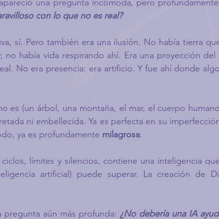
apareció una pregunta incómoda, pero profundamente 
avilloso con lo que no es real?
va, sí. Pero también era una ilusión. 
No 
había tierra que
r, no había vida respirando ahí. Era una proyección de
eal. No era presencia: era artificio. Y fue ahí donde alg
mo es (un árbol, una montaña, el mar, el cuerpo humano
retada ni embellecida. Ya es perfecta en su imperfección
todo, ya es profundamente 
milagrosa
. 
 ciclos, límites y silencios, contiene una inteligencia 
teligencia artificial) puede superar. La creación de D
a pregunta aún más profunda: 
¿No debería una IA ayuda