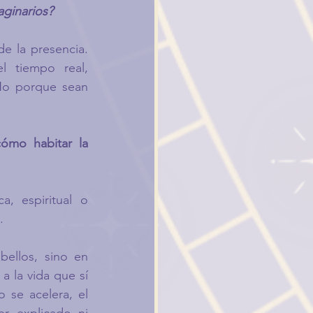
aginarios?
 la presencia. 
 tiempo real, 
No porque sean 
mo habitar la 
, espiritual o 
.
ellos, sino en 
 la vida que sí 
 se acelera, el 