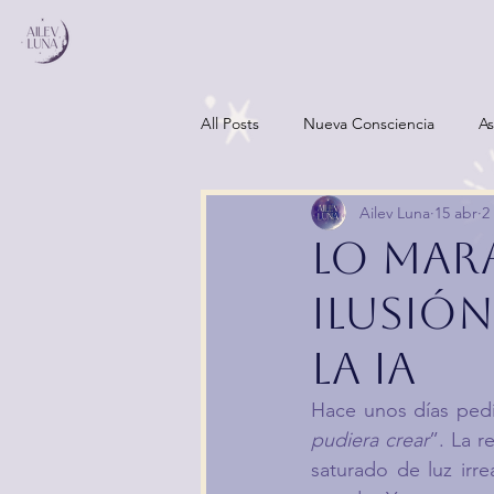
All Posts
Nueva Consciencia
As
Ailev Luna
15 abr
2
Lo mar
ilusión
la IA
Hace unos días pedí 
pudiera crear
”. La r
saturado de luz irr