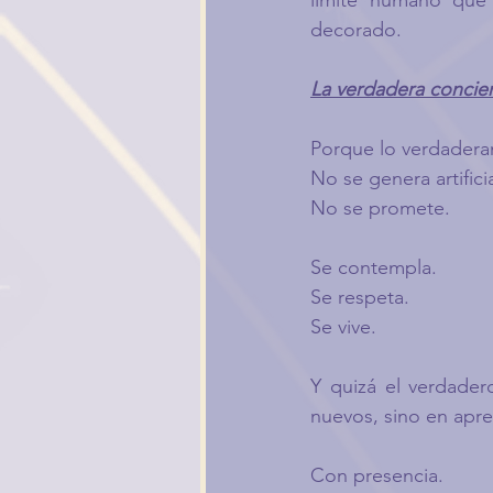
límite humano que 
decorado.
La verdadera concie
Porque lo verdadera
No se genera artific
No se promete.
Se contempla.
Se respeta.
Se vive.
Y quizá el verdader
nuevos, sino en apre
Con presencia.