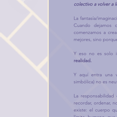
colectivo a volver a
La fantasía/imagina
Cuando dejamos de 
comenzamos a crear 
mejores, sino porque
Y eso no es solo in
realidad.
Y aquí entra una v
simbólica) no es ne
La responsabilidad 
recordar, ordenar, n
existe: el cuerpo qu