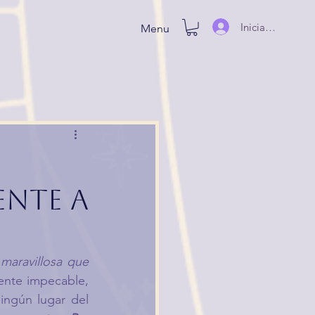
Iniciar sesión
Menu
ente a
maravillosa que 
ente impecable, 
ingún lugar del 