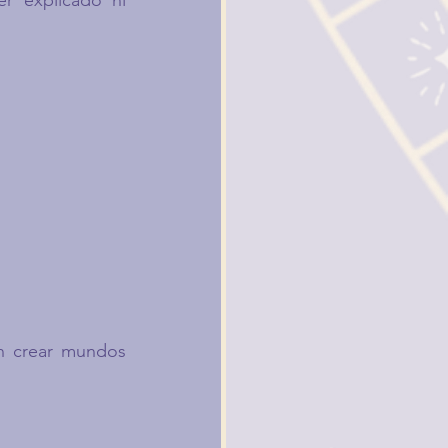
r explicado ni 
n crear mundos 