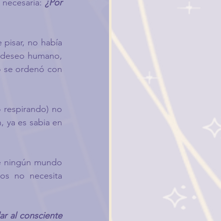
necesaria: 
¿Por 
 pisar, no había 
l deseo humano, 
o se ordenó con 
 respirando) no 
, ya es sabia en 
que ningún mundo 
ios no necesita 
r al consciente 