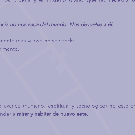
nos ordena y el misterio divino que no necesita se
ncia no nos saca del mundo. Nos devuelve a él.
mente maravilloso no se vende.
ialmente.
o avance (humano, espiritual y tecnológico) no esté e
nder a 
mirar y habitar de nuevo este.