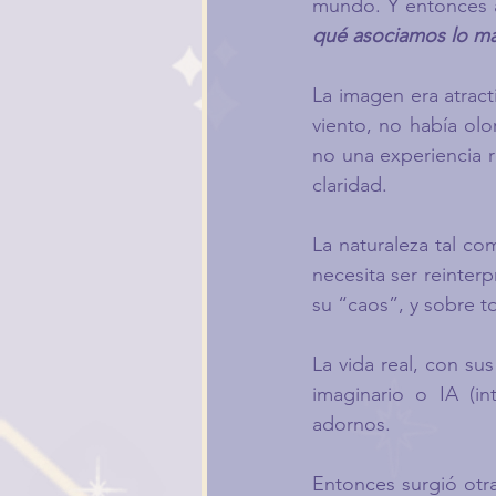
mundo. Y entonces 
qué asociamos lo mar
La imagen era atracti
viento, no había olo
no una experiencia r
claridad.
La naturaleza tal co
necesita ser reinterp
su “caos”, y sobre 
La vida real, con sus
imaginario o IA (in
adornos.
Entonces surgió otr