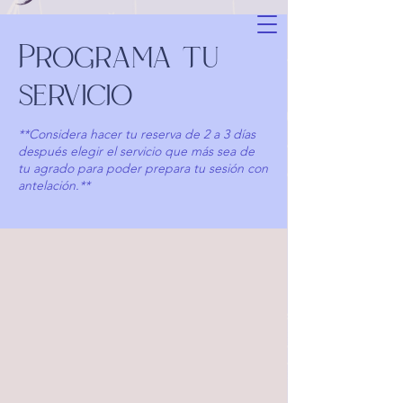
Programa tu
servicio
**Considera hacer tu reserva de 2 a 3 días
después elegir el servicio que más sea de
tu agrado para poder prepara tu sesión con
antelación.**